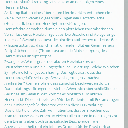
Herz/Kreislauferkrankung, viele davon an den Folgen eines
Herzinfarktes.
Als Komplikation eines überlebten Herzinfarktes entstehen eine
Reihe von schweren Folgeerkrankungen wie Herzschwäche
(Herzinsuffizienz) und Herzrhythmusstörungen.
Herzinfarkte entstehen durch einen plötzlichen thrombotischen
Verschluss eines Herzkranzgefäßes. Die Ursache sind Ablagerungen
in der Gefäßwand (Plaques), die plötzlich aufbrechen und einreißen
(Plaqueruptur), so dass ich im strömenden Blut ein Gerinnsel aus
Blutplättchen bildet (Thrombus) und die Blutversorgung des
Herzmuskels abrupt stoppt.
Zwar gibt es Warnsignale des akuten Herzinfarktes wie
Brustschmerzen und ein Engegefühl bei Belastung. Solche typischen
Symptome fehlen jedoch häufig. Das liegt daran, dass die
Herzkranzgefäße selbst größere Ablagerungen zunächst
„verkraften“ können, ohne dass zunächst Beschwerden durch
Durchblutungsstörungen entstehen. Wenn sich aber schließlich ein
Gerinnsel im Gefäß bildet, kommt es plötzlich zum akuten
Herzinfarkt. Dieser ist bei etwa 50% der Patienten mit Erkrankungen
der Herzkranzgefäße das erste Zeichen dieser Erkrankung!
Dies erklärt die hohe Zahl von Patienten, die vor Erreichen des
Krankenhauses versterben. In vielen Fällen treten in den Tagen vor
dem Ereignis aber doch unspezifische Beschwerden wie
Abgeschlagenheit und ein leichtes Druckgefühl im Brustkorb auf.