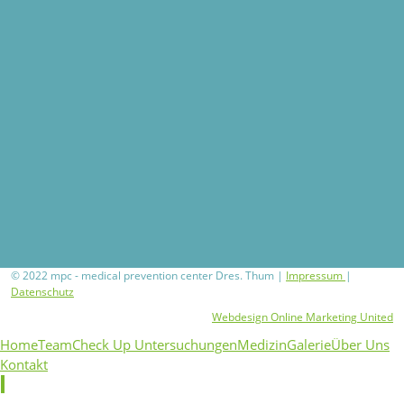
© 2022 mpc - medical prevention center Dres. Thum |
Impressum
|
Datenschutz
Webdesign Online Marketing United
Home
Team
Check Up Untersuchungen
Medizin
Galerie
Über Uns
Kontakt